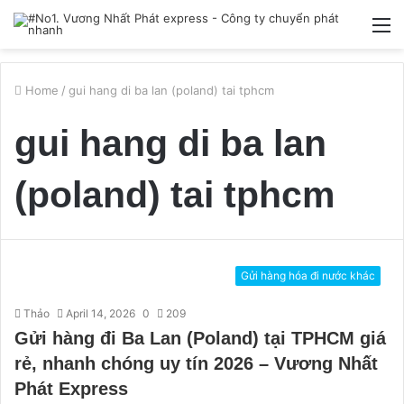
M
Home
/
gui hang di ba lan (poland) tai tphcm
gui hang di ba lan
(poland) tai tphcm
Gửi hàng hóa đi nước khác
Thảo
April 14, 2026
0
209
Gửi hàng đi Ba Lan (Poland) tại TPHCM giá
rẻ, nhanh chóng uy tín 2026 – Vương Nhất
Phát Express