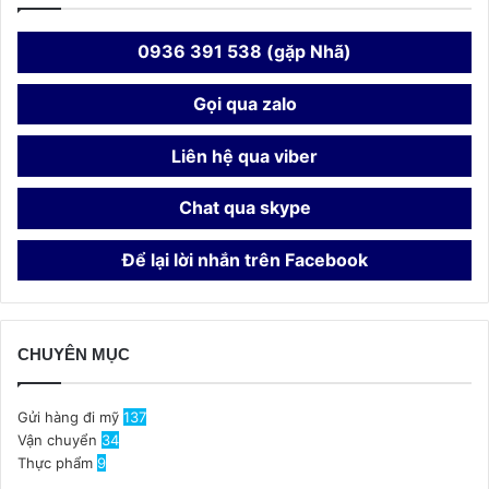
0936 391 538 (gặp Nhã)
Gọi qua zalo
Liên hệ qua viber
Chat qua skype
Để lại lời nhắn trên Facebook
CHUYÊN MỤC
Gửi hàng đi mỹ
137
Vận chuyển
34
Thực phẩm
9