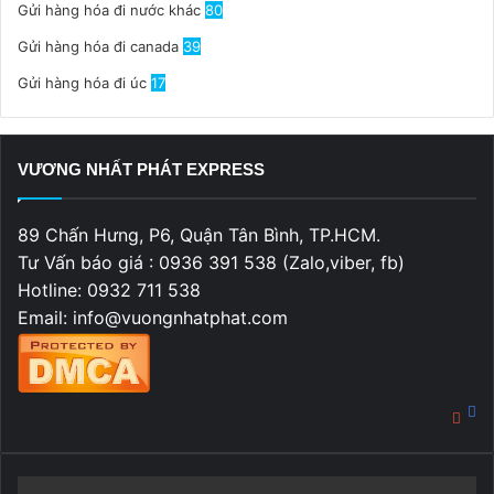
Gửi hàng hóa đi nước khác
80
Gửi hàng hóa đi canada
39
Gửi hàng hóa đi úc
17
VƯƠNG NHẤT PHÁT EXPRESS
89 Chấn Hưng, P6, Quận Tân Bình, TP.HCM.
Tư Vấn báo giá : 0936 391 538 (Zalo,viber, fb)
Hotline: 0932 711 538
Email: info@vuongnhatphat.com
Fa
You