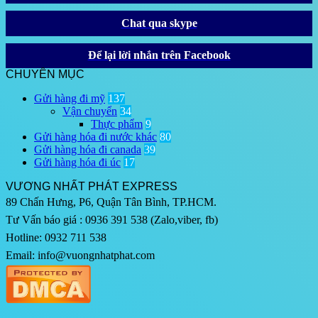
Chat qua skype
Để lại lời nhắn trên Facebook
CHUYÊN MỤC
Gửi hàng đi mỹ
137
Vận chuyển
34
Thực phẩm
9
Gửi hàng hóa đi nước khác
80
Gửi hàng hóa đi canada
39
Gửi hàng hóa đi úc
17
VƯƠNG NHẤT PHÁT EXPRESS
89 Chấn Hưng, P6, Quận Tân Bình, TP.HCM.
Tư Vấn báo giá : 0936 391 538 (Zalo,viber, fb)
Hotline: 0932 711 538
Email: info@vuongnhatphat.com