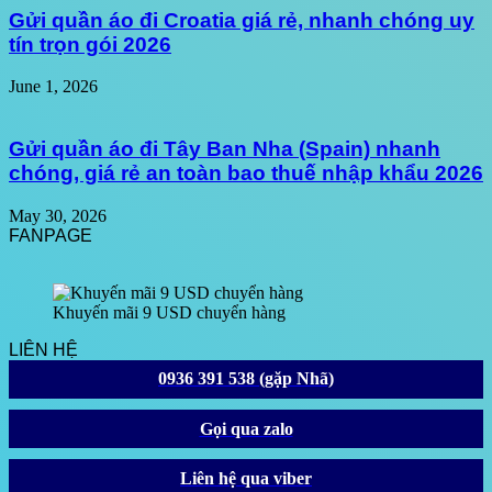
Gửi quần áo đi Croatia giá rẻ, nhanh chóng uy
tín trọn gói 2026
June 1, 2026
Gửi quần áo đi Tây Ban Nha (Spain) nhanh
chóng, giá rẻ an toàn bao thuế nhập khẩu 2026
May 30, 2026
FANPAGE
Khuyến mãi 9 USD chuyển hàng
LIÊN HỆ
0936 391 538 (gặp Nhã)
Gọi qua zalo
Liên hệ qua viber