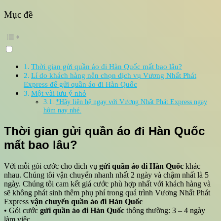
Mục đề
Thời gian gửi quần áo đi Hàn Quốc mất bao lâu?
Lí do khách hàng nên chọn dịch vụ Vương Nhất Phát
Express để gửi quần áo đi Hàn Quốc
Một vài lưu ý nhỏ
*Hãy liên hệ ngay với Vương Nhất Phát Express ngay
hôm nay nhé.
Thời gian gửi quần áo đi Hàn Quốc
mất bao lâu?
Với mỗi gói cước cho dich vụ
gửi quần áo đi Hàn Quốc
khác
nhau. Chúng tôi vận chuyển nhanh nhất 2 ngày và chậm nhất là 5
ngày. Chúng tôi cam kết giá cước phù hợp nhất với khách hàng và
sẽ không phát sinh thêm phụ phí trong quá trình Vương Nhất Phát
Express
vận chuyển quần áo đi Hàn Quốc
• Gói cước
gửi quần áo đi Hàn Quốc
thông thường: 3 – 4 ngày
làm việc.