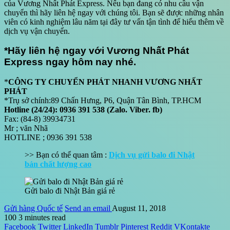
của Vương Nhất Phát Express. Nếu bạn đang có nhu cầu vận
chuyển thì hãy liên hệ ngay với chúng tôi. Bạn sẽ được những nhân
viên có kinh nghiệm lâu năm tại đây tư vấn tận tình để hiểu thêm về
dịch vụ vận chuyển.
*Hãy liên hệ ngay với Vương Nhất Phát
Express ngay hôm nay nhé.
*
CÔNG TY CHUYỂN PHÁT NHANH VƯƠNG NHẤT
PHÁT
*Trụ sở chính:89 Chấn Hưng, P6, Quận Tân Bình, TP.HCM
Hotline (24/24): 0936 391 538 (Zalo. Viber. fb)
Fax: (84-8) 39934731
Mr ; văn Nhã
HOTLINE ; 0936 391 538
>> Bạn có thể quan tâm :
Dịch vụ gửi balo đi Nhật
bản chất lượng cao
Gửi balo đi Nhật Bản giá rẻ
Gửi hàng Quốc tế
Send an email
August 11, 2018
100
3 minutes read
Facebook
Twitter
LinkedIn
Tumblr
Pinterest
Reddit
VKontakte