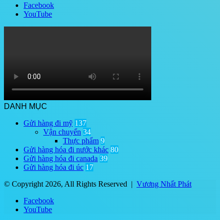
Facebook
YouTube
DANH MỤC
Gửi hàng đi mỹ
137
Vận chuyển
34
Thực phẩm
9
Gửi hàng hóa đi nước khác
80
Gửi hàng hóa đi canada
39
Gửi hàng hóa đi úc
17
© Copyright 2026, All Rights Reserved |
Vương Nhất Phát
Facebook
YouTube