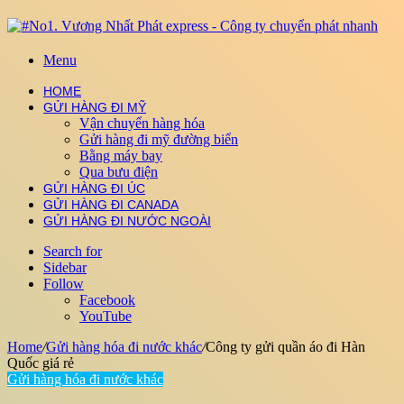
Menu
HOME
GỬI HÀNG ĐI MỸ
Vận chuyển hàng hóa
Gửi hàng đi mỹ đường biển
Bằng máy bay
Qua bưu điện
GỬI HÀNG ĐI ÚC
GỬI HÀNG ĐI CANADA
GỬI HÀNG ĐI NƯỚC NGOÀI
Search for
Sidebar
Follow
Facebook
YouTube
Home
/
Gửi hàng hóa đi nước khác
/
Công ty gửi quần áo đi Hàn
Quốc giá rẻ
Gửi hàng hóa đi nước khác