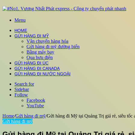
Menu
HOME
GỬI HÀNG ĐI MỸ
Vận chuyển hàng hóa
Gửi hàng đi mỹ đường biển
Bằng máy bay
Qua bưu điện
GỬI HÀNG ĐI ÚC
GỬI HÀNG ĐI CANADA
GỬI HÀNG ĐI NƯỚC NGOÀI
Search for
Sidebar
Follow
Facebook
YouTube
Home
/
Gửi hàng đi mỹ
/
Gửi hàng đi Mỹ tại Quảng Trị giá rẻ, siêu tốc
Gửi hàng đi mỹ
Gửi hàng đi Mỹ tại Quảng Trị giá rẻ, s