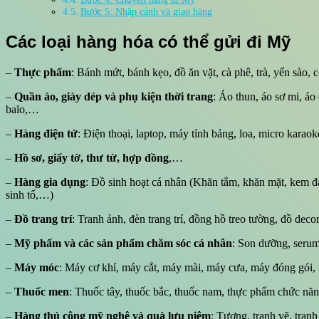
Bước 5: Nhập cảnh và giao hàng
Các loại hàng hóa có thể gửi đi Mỹ
–
Thực phẩm
: Bánh mứt, bánh kẹo, đồ ăn vặt, cà phê, trà, yến sào
–
Quần áo, giày dép và phụ kiện thời trang
: Áo thun, áo sơ mi, áo 
balo,…
–
Hàng điện tử
: Điện thoại, laptop, máy tính bảng, loa, micro karao
–
Hồ sơ, giấy tờ, thư từ, hợp đồng
,…
–
Hàng gia dụng
: Đồ sinh hoạt cá nhân (Khăn tắm, khăn mặt, kem đá
sinh tố,…)
–
Đồ trang trí
: Tranh ảnh, đèn trang trí, đồng hồ treo tường, đồ dec
–
Mỹ phẩm và các sản phẩm chăm sóc cá nhân
: Son dưỡng, serum
–
Máy móc
: Máy cơ khí, máy cắt, máy mài, máy cưa, máy đóng gói,
–
Thuốc men
: Thuốc tây, thuốc bắc, thuốc nam, thực phẩm chức năng
–
Hàng thủ công mỹ nghệ và quà lưu niệm
: Tượng, tranh vẽ, tra