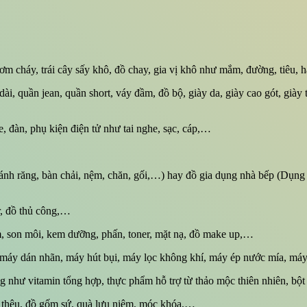
, cơm cháy, trái cây sấy khô, đồ chay, gia vị khô như mắm, đường, tiêu
dài, quần jean, quần short, váy đầm, đồ bộ, giày da, giày cao gót, giày 
ke, đàn, phụ kiện điện tử như tai nghe, sạc, cáp,…
nh răng, bàn chải, nệm, chăn, gối,…) hay đồ gia dụng nhà bếp (Dụng c
or, đồ thủ công,…
, son môi, kem dưỡng, phấn, toner, mặt nạ, đồ make up,…
 máy dán nhãn, máy hút bụi, máy lọc không khí, máy ép nước mía, máy
 như vitamin tổng hợp, thực phẩm hỗ trợ từ thảo mộc thiên nhiên, bột 
nh thêu, đồ gốm sứ, quà lưu niệm, móc khóa,…