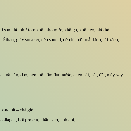
, hải sản khô như tôm khô, khô mực, khô gà, khô heo, khô bò,…
thể thao, giày sneaker, dép sandal, dép lê, mũ, mắt kính, túi xách,
ụ nấu ăn, dao, kéo, nồi, ấm đun nước, chén bát, bát, đĩa, máy xay
 xay thịt – chả giò,…
collagen, bột protein, nhân sâm, linh chi,…