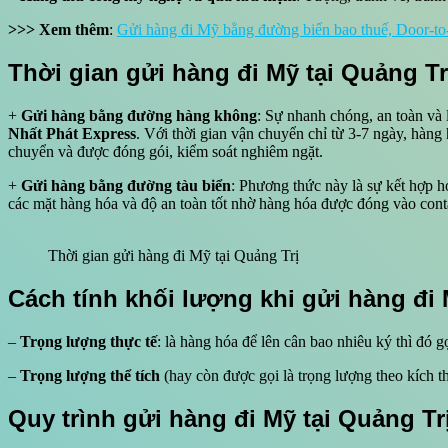
>>> Xem thêm
:
Gửi hàng đi Mỹ bằng đường biển bao thuế, Door-t
Thời gian gửi hàng đi Mỹ tại Quảng Tr
+
Gửi hàng bằng đường hàng không
: Sự nhanh chóng, an toàn và
Nhất Phát Express
. Với thời gian vận chuyển chỉ từ 3-7 ngày, hàn
chuyển và được đóng gói, kiểm soát nghiêm ngặt.
+
Gửi hàng bằng đường tàu biển
: Phương thức này là sự kết hợp 
các mặt hàng hóa và độ an toàn tốt nhờ hàng hóa được đóng vào contai
Thời gian gửi hàng đi Mỹ tại Quảng Trị
Cách tính khối lượng khi gửi hàng đi
–
Trọng lượng thực tế
: là hàng hóa để lên cân bao nhiêu ký thì đó gọ
–
Trọng lượng thể tích
(hay còn được gọi là trọng lượng theo kích t
Quy trình gửi hàng đi Mỹ tại Quảng T