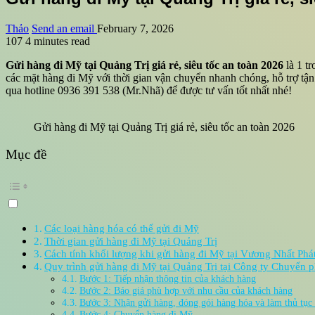
Thảo
Send an email
February 7, 2026
107
4 minutes read
Gửi hàng đi Mỹ tại Quảng Trị giá rẻ, siêu tốc an toàn 2026
là 1 t
các mặt hàng đi Mỹ với thời gian vận chuyển nhanh chóng, hỗ trợ tận 
qua hotline 0936 391 538 (Mr.Nhã) để được tư vấn tốt nhất nhé!
Gửi hàng đi Mỹ tại Quảng Trị giá rẻ, siêu tốc an toàn 2026
Mục đề
Các loại hàng hóa có thể gửi đi Mỹ
Thời gian gửi hàng đi Mỹ tại Quảng Trị
Cách tính khối lượng khi gửi hàng đi Mỹ tại Vương Nhất Phá
Quy trình gửi hàng đi Mỹ tại Quảng Trị tại Công ty Chuyển
Bước 1: Tiếp nhận thông tin của khách hàng
Bước 2: Báo giá phù hợp với nhu cầu của khách hàng
Bước 3: Nhận gửi hàng, đóng gói hàng hóa và làm thủ tục 
Bước 4: Chuyển hàng đi Mỹ