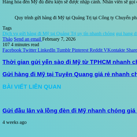
Hàng hóa đến Mỹ đủ điều kiện sẽ được nhập cảnh. Nhân viên sẽ gọi đ
Quy trình gửi hàng đi Mỹ tại Quảng Trị tại Công ty Chuyển p
Tags
Dịch vụ gửi hàng đi Mỹ tại Quảng Trị uy tín nhanh chóng
gui hang di
Thảo
Send an email
February 7, 2026
107
4 minutes read
Facebook
Twitter
LinkedIn
Tumblr
Pinterest
Reddit
VKontakte
Share
Thời gian gửi yến sào đi Mỹ từ TPHCM nhanh 
Gửi hàng đi Mỹ tại Tuyên Quang giá rẻ nhanh 
BÀI VIẾT LIÊN QUAN
Gửi đầu lân và lồng đèn đi Mỹ nhanh chóng giá
4 weeks ago