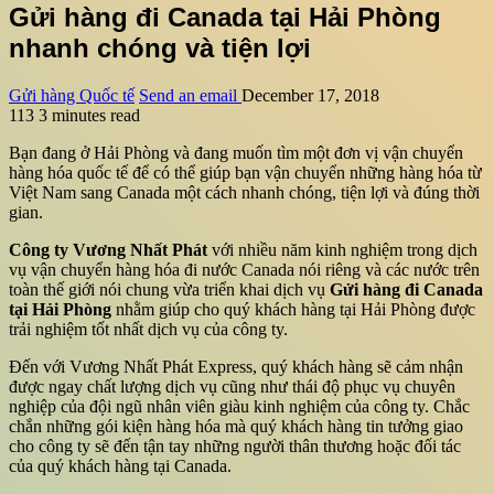
Gửi hàng đi Canada tại Hải Phòng
nhanh chóng và tiện lợi
Gửi hàng Quốc tế
Send an email
December 17, 2018
113
3 minutes read
Bạn đang ở Hải Phòng và đang muốn tìm một đơn vị vận chuyển
hàng hóa quốc tế để có thể giúp bạn vận chuyển những hàng hóa từ
Việt Nam sang Canada một cách nhanh chóng, tiện lợi và đúng thời
gian.
Công ty Vương Nhất Phát
với nhiều năm kinh nghiệm trong dịch
vụ vận chuyển hàng hóa đi nước Canada nói riêng và các nước trên
toàn thế giới nói chung vừa triển khai dịch vụ
Gửi hàng đi Canada
tại Hải Phòng
nhằm giúp cho quý khách hàng tại Hải Phòng được
trải nghiệm tốt nhất dịch vụ của công ty.
Đến với Vương Nhất Phát Express, quý khách hàng sẽ cảm nhận
được ngay chất lượng dịch vụ cũng như thái độ phục vụ chuyên
nghiệp của đội ngũ nhân viên giàu kinh nghiệm của công ty. Chắc
chắn những gói kiện hàng hóa mà quý khách hàng tin tưởng giao
cho công ty sẽ đến tận tay những người thân thương hoặc đối tác
của quý khách hàng tại Canada.