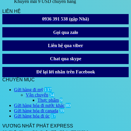
Khuyến mãi 9 USD chuyển hàng
LIÊN HỆ
0936 391 538 (gặp Nhã)
Gọi qua zalo
Liên hệ qua viber
Chat qua skype
Để lại lời nhắn trên Facebook
CHUYÊN MỤC
Gửi hàng đi mỹ
137
Vận chuyển
34
Thực phẩm
9
Gửi hàng hóa đi nước khác
80
Gửi hàng hóa đi canada
39
Gửi hàng hóa đi úc
17
VƯƠNG NHẤT PHÁT EXPRESS