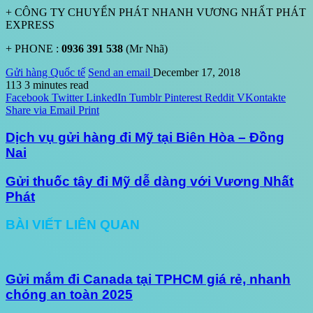
+ CÔNG TY CHUYỂN PHÁT NHANH VƯƠNG NHẤT PHÁT
EXPRESS
+ PHONE :
0936 391 538
(Mr Nhã)
Gửi hàng Quốc tế
Send an email
December 17, 2018
113
3 minutes read
Facebook
Twitter
LinkedIn
Tumblr
Pinterest
Reddit
VKontakte
Share via Email
Print
Dịch vụ gửi hàng đi Mỹ tại Biên Hòa – Đồng
Nai
Gửi thuốc tây đi Mỹ dễ dàng với Vương Nhất
Phát
BÀI VIẾT LIÊN QUAN
Gửi mắm đi Canada tại TPHCM giá rẻ, nhanh
chóng an toàn 2025