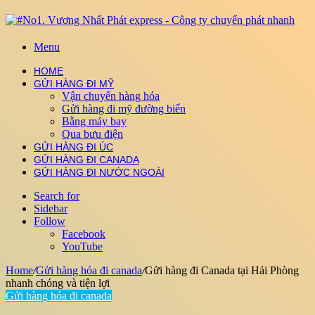
Menu
HOME
GỬI HÀNG ĐI MỸ
Vận chuyển hàng hóa
Gửi hàng đi mỹ đường biển
Bằng máy bay
Qua bưu điện
GỬI HÀNG ĐI ÚC
GỬI HÀNG ĐI CANADA
GỬI HÀNG ĐI NƯỚC NGOÀI
Search for
Sidebar
Follow
Facebook
YouTube
Home
/
Gửi hàng hóa đi canada
/
Gửi hàng đi Canada tại Hải Phòng
nhanh chóng và tiện lợi
Gửi hàng hóa đi canada