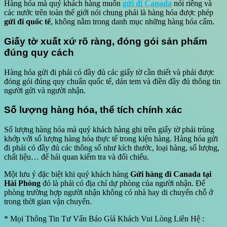
Hàng hóa mà quý khách hàng muốn
gửi đi Canada
nói riêng và
các nước trên toàn thế giới nói chung phải là hàng hóa được phép
gửi đi quốc tế
, không nằm trong danh mục những hàng hóa cấm.
Giấy tờ xuất xứ rõ ràng, đóng gói sản phẩm
đúng quy cách
Hàng hóa gửi đi phải có đầy đủ các giấy tờ cần thiết và phải được
đóng gói đúng quy chuẩn quốc tế, dán tem và điền đầy đủ thông tin
người gửi và người nhận.
Số lượng hàng hóa, thể tích chính xác
Số lượng hàng hóa mà quý khách hàng ghi trên giấy tờ phải trùng
khớp với số lượng hàng hóa thực tế trong kiện hàng. Hàng hóa gửi
đi phải có đầy đủ các thông số như kích thước, loại hàng, số lượng,
chất liệu… để hải quan kiểm tra và đối chiếu.
Một lưu ý đặc biệt khi quý khách hàng
Gửi hàng đi Canada tại
Hải Phòng
đó là phải có địa chỉ dự phòng của người nhận. Để
phòng trường hợp người nhận không có nhà hay di chuyển chỗ ở
trong thời gian vận chuyển.
* Mọi Thông Tin Tư Vấn Báo Gíá Khách Vui Lòng Liên Hệ :