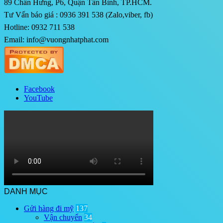
89 Chấn Hưng, P6, Quận Tân Bình, TP.HCM.
Tư Vấn báo giá : 0936 391 538 (Zalo,viber, fb)
Hotline: 0932 711 538
Email: info@vuongnhatphat.com
Facebook
YouTube
DANH MỤC
Gửi hàng đi mỹ
137
Vận chuyển
34