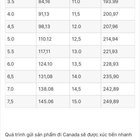
3.5
84,16
11.0
193.99
4.0
91,13
11,5
200,97
4,5
98,13
12.0
207,96
5.0
110.12
12,5
214,94
5.5
117,11
13.0
221,93
6.0
124.10
13,5
228,93
6,5
131,08
14.0
235,90
7.0
138.08
14,5
242,89
7,5
145.06
15.0
249,89
Quá trình gửi sản phẩm đi Canada sẽ được xúc tiến nhanh