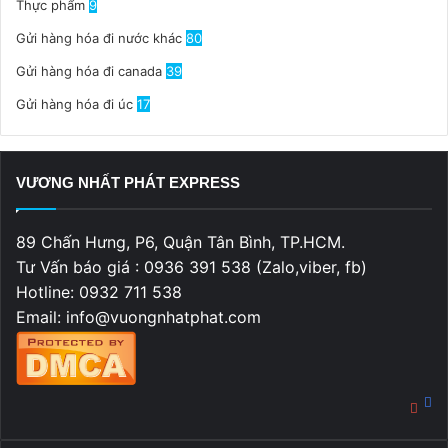
Thực phẩm
9
Gửi hàng hóa đi nước khác
80
Gửi hàng hóa đi canada
39
Gửi hàng hóa đi úc
17
VƯƠNG NHẤT PHÁT EXPRESS
89 Chấn Hưng, P6, Quận Tân Bình, TP.HCM.
Tư Vấn báo giá : 0936 391 538 (Zalo,viber, fb)
Hotline: 0932 711 538
Email: info@vuongnhatphat.com
Fa
You