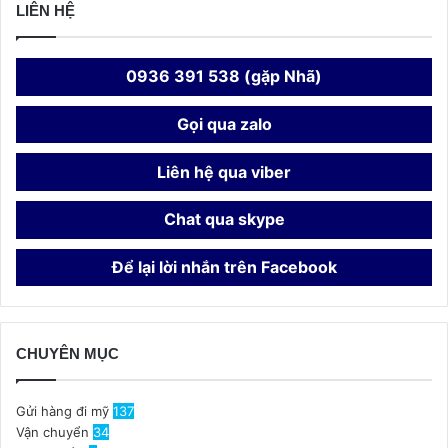
LIÊN HỆ
0936 391 538 (gặp Nhã)
Gọi qua zalo
Liên hệ qua viber
Chat qua skype
Để lại lời nhắn trên Facebook
CHUYÊN MỤC
Gửi hàng đi mỹ
137
Vận chuyển
34