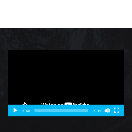
Video
Player
00:00
00:44