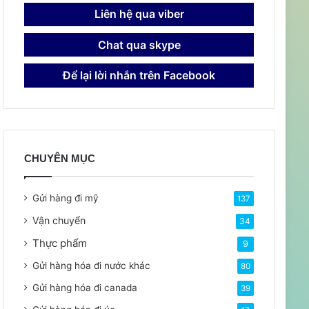
Liên hệ qua viber
Chat qua skype
Để lại lời nhắn trên Facebook
CHUYÊN MỤC
Gửi hàng đi mỹ
137
Vận chuyển
34
Thực phẩm
9
Gửi hàng hóa đi nước khác
80
Gửi hàng hóa đi canada
39