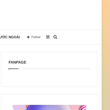
Sidebar
Search
NƯỚC NGOÀI
Follow
for
FANPAGE