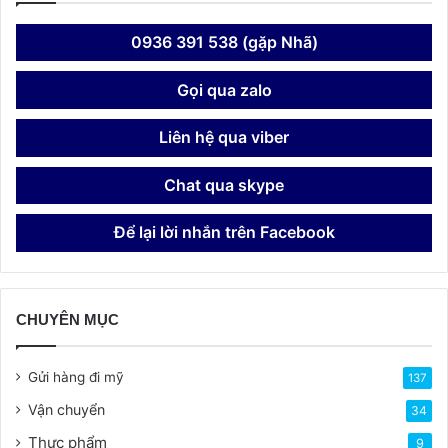
0936 391 538 (gặp Nhã)
Gọi qua zalo
Liên hệ qua viber
Chat qua skype
Để lại lời nhắn trên Facebook
CHUYÊN MỤC
Gửi hàng đi mỹ
137
Vận chuyển
34
Thực phẩm
9