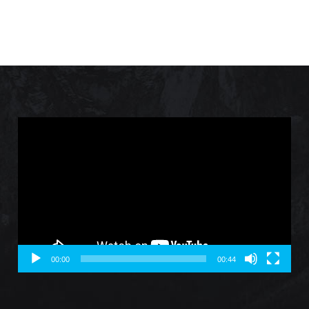
Video
Player
00:00
00:44