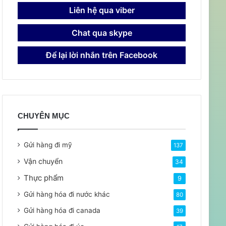
Liên hệ qua viber
Chat qua skype
Để lại lời nhắn trên Facebook
CHUYÊN MỤC
Gửi hàng đi mỹ
137
Vận chuyển
34
Thực phẩm
9
Gửi hàng hóa đi nước khác
80
Gửi hàng hóa đi canada
39