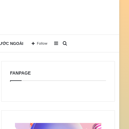
Sidebar
Search
NƯỚC NGOÀI
Follow
for
FANPAGE