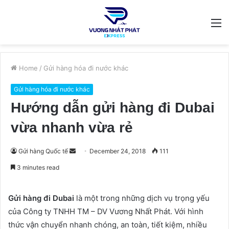
M
Home
/
Gửi hàng hóa đi nước khác
Gửi hàng hóa đi nước khác
Hướng dẫn gửi hàng đi Dubai
vừa nhanh vừa rẻ
Send
Gửi hàng Quốc tế
December 24, 2018
111
an
3 minutes read
email
Gửi hàng đi Dubai
là một trong những dịch vụ trọng yếu
của Công ty TNHH TM – DV Vương Nhất Phát. Với hình
thức vận chuyển nhanh chóng, an toàn, tiết kiệm, nhiều